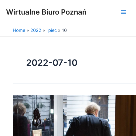
Skip
to
Wirtualne Biuro Poznań
Main
content
Men
Home
2022
lipiec
10
2022-07-10