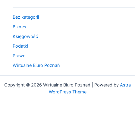
Bitcoina
–
Atak
Bez kategorii
Unii
Biznes
Europejskiej
na
Księgowość
Bitcoina
Podatki
–
Prawo
czy
jest
Wirtualne Biuro Poznań
słuszny
i
skąd
Copyright © 2026 Wirtualne Biuro Poznań | Powered by
Astra
się
WordPress Theme
bierze?