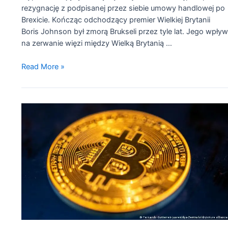
rezygnację z podpisanej przez siebie umowy handlowej po
Brexicie. Kończąc odchodzący premier Wielkiej Brytanii
Boris Johnson był zmorą Brukseli przez tyle lat. Jego wpły
na zerwanie więzi między Wielką Brytanią …
Odejście
Read More »
Johnsona.
Więzi
Wielkiej
Brytanii
z
UE
prawdopodobnie
pozostaną
zerwane
po
odejściu
Johnsona
z