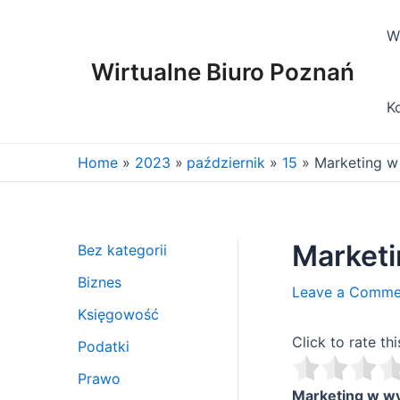
Skip
to
W
content
Wirtualne Biuro Poznań
K
Home
2023
październik
15
Marketing w
Market
Bez kategorii
Biznes
Leave a Comme
Księgowość
Click to rate thi
Podatki
Prawo
Marketing w w