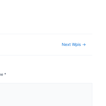
Next Wpis
→
ne
*