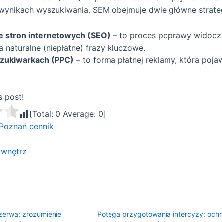
wynikach wyszukiwania. SEM obejmuje dwie główne strateg
 stron internetowych (SEO)
– to proces poprawy widoczn
 naturalne (niepłatne) frazy kluczowe.
zukiwarkach (PPC)
– to forma płatnej reklamy, która poj
s post!
[Total:
0
Average:
0
]
 Poznań cennik
 wnętrz
zerwa: zrozumienie
Potęga przygotowania intercyzy: och