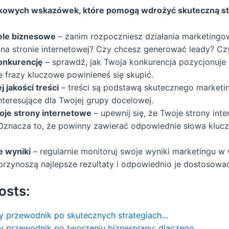
tkowych wskazówek, które pomogą wdrożyć skuteczną st
ele biznesowe
– zanim rozpoczniesz działania marketingo
 na stronie internetowej? Czy chcesz generować leady? C
onkurencję
– sprawdź, jak Twoja konkurencja pozycjonuje
ie frazy kluczowe powinieneś się skupić.
 jakości treści
– treści są podstawą skutecznego marketin
nteresujące dla Twojej grupy docelowej.
oje strony internetowe
– upewnij się, że Twoje strony in
Oznacza to, że powinny zawierać odpowiednie słowa klucz
e wyniki
– regularnie monitoruj swoje wyniki marketingu w
 przynoszą najlepsze rezultaty i odpowiednio je dostosowa
osts:
y przewodnik po skutecznych strategiach…
y przewodnik po tworzeniu biznesplanu: dlaczego…