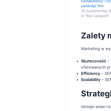
konsekwencji i r
zamknięć firm
20 października 
In "Bez kategorii"
Zalety
Marketing w wys
Skuteczność
– 
oferowanych pr
Efficiency
– SEM
Scalability
– SEM
Strateg
Istnieje wiele 