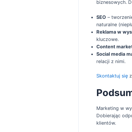
biznesowych. Do
SEO
– tworzeni
naturalne (niep
Reklama w wys
kluczowe.
Content marke
Social media m
relacji z nimi.
Skontaktuj się
z
Podsu
Marketing w wys
Dobierając odp
klientów.