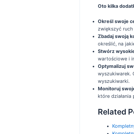
Oto kilka doda
Określ swoje c
zwiększyć ruch
Zbadaj swoją k
określić, na jak
Stwórz wysokiej
wartościowe i i
Optymalizuj sw
wyszukiwarek. 
wyszukiwarki.
Monitoruj swoj
które działania
Related P
Kompletn
Kompletn