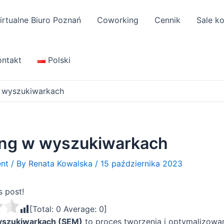
irtualne Biuro Poznań
Coworking
Cennik
Sale k
ontakt
Polski
 wyszukiwarkach
ing w wyszukiwarkach
nt
/ By
Renata Kowalska
/
15 października 2023
s post!
[Total:
0
Average:
0
]
yszukiwarkach (SEM)
to proces tworzenia i optymalizowan